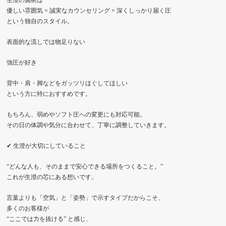
生澄の施術は
優しい雰囲気 × 誠実なカウンセリング × 深くしっかり届く圧
という独自のスタイル。
表面的な流しでは物足りない
強圧が好き
背中・肩・脚などをガッツリほぐしてほしい
という方に特におすすめです。
もちろん、弱めやソフト圧への変更にも対応可能。
その日の体調や気分に合わせて、丁寧に調整していきます。
✔ 生澄が大切にしていること
“どんな人も、そのままで安心できる場所をつくること。”
これが生澄の芯にある想いです。
言葉よりも「空気」と「姿勢」で示すタイプだからこそ、
多くのお客様が
“ここでは力を抜ける” と感じ、