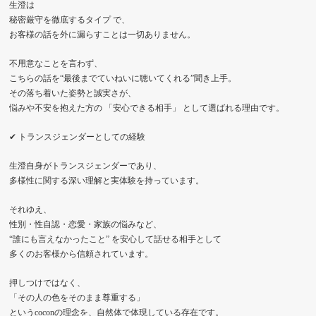
生澄は
秘密厳守を徹底するタイプ で、
お客様の話を外に漏らすことは一切ありません。
不用意なことを言わず、
こちらの話を“最後までていねいに聴いてくれる”聞き上手。
その落ち着いた姿勢と誠実さが、
悩みや不安を抱えた方の 「安心できる相手」 として選ばれる理由です。
✔ トランスジェンダーとしての経験
生澄自身がトランスジェンダーであり、
多様性に関する深い理解と実体験を持っています。
それゆえ、
性別・性自認・恋愛・家族の悩みなど、
“誰にも言えなかったこと” を安心して話せる相手として
多くのお客様から信頼されています。
押しつけではなく、
「その人の色をそのまま尊重する」
というcoconの理念を、自然体で体現している存在です。