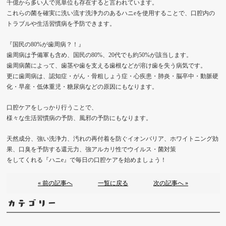
千億から多い人で兆単位も存在すると言われています。
これらの菌を確実に洗い流す洗浄力のあるハニeを使用することで、口腔内の
トラブルや生活習慣病を予防できます。
『国民の80%が歯周病？！』
歯周病は予備軍も含め、国民の80%、20代でも約50%が該当します。
歯周病菌によって、歯茎や歯を支える歯根などが溶け歯を失う病気です。
更に歯周病は、認知症・がん・骨粗しょう症・心疾患・肺炎・脳卒中・動脈硬
化・早産・低体重児・糖尿病などの原因にもなります。
口腔ケアをしっかり行うことで、
様々な生活習慣病の予防、風邪の予防にもなります。
天然成分、強い洗浄力、汚れの再付着を防ぐイオンバリア、ホワイトニング効
果、口臭を予防する還元力、強アルカリ性でウイルス・菌対策
をしてくれる『ハニe』で毎日の口腔ケアを始めましょう！
« 前の記事へ
一覧に戻る
次の記事へ »
カテゴリー