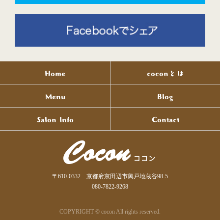
Home
coconとは
Menu
Blog
Salon Info
Contact
〒610-0332 京都府京田辺市興戸地蔵谷98-5
080-7822-9268
COPYRIGHT © cocon All rights reserved.