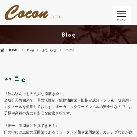
MENU
Blog
HOME
Blog
お知らせ
ハニe
ハニe
『飲み込んでも大丈夫な歯磨き粉！』
全成分天然由来で、界面活性剤・鉱物油由来・旧指定成分・フッ素・研磨剤・
エタノールを使用しておらず、オーガニックフードレベルの安全性なので、お
子様や高齢の方にも安心な歯磨き粉です。
『唯一、歯周病に対抗できる！』
口の中には虫歯の原因菌であるミュータンス菌や歯周病菌、カンジダなどが数