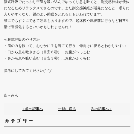
腹式呼吸でたっぷり空気を吸い込んでゆっくり息を吐くと、副交感神経が優位
になるためリラックスできるのです。また副交感神経が活発になると、眠りに
入りやすくなり、質のよい睡眠をとれるともいわれています。
誰にでもすぐにできて効果もありますので、起床後や就寝前に行うなど日常生
活で習慣化するといいかもしれませんね！
≪腹式呼吸のやり方≫
・肩の力を抜いて、おなかに手を当てて行う…仰向けに寝るとわかりやすい
・口から息を吐ききる（目安６秒）…お腹がへっこむ
・鼻から息を吸い込む（目安３秒）…お腹がふくらむ
参考にしてみてください(^-^)/
あ～みん
« 前の記事へ
一覧に戻る
次の記事へ »
カテゴリー