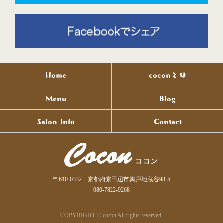
Home
coconとは
Menu
Blog
Salon Info
Contact
〒610-0332 京都府京田辺市興戸地蔵谷98-5
080-7822-9268
COPYRIGHT © cocon All rights reserved.