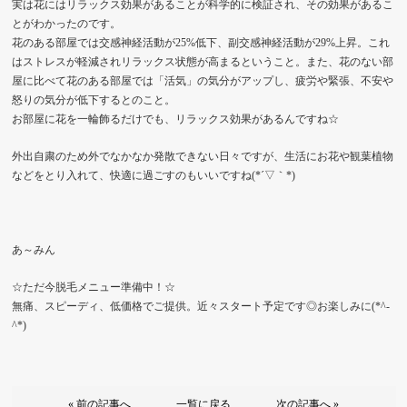
実は花にはリラックス効果があることが科学的に検証され、その効果があるこ
とがわかったのです。
花のある部屋では交感神経活動が25%低下、副交感神経活動が29%上昇。これ
はストレスが軽減されリラックス状態が高まるということ。また、花のない部
屋に比べて花のある部屋では「活気」の気分がアップし、疲労や緊張、不安や
怒りの気分が低下するとのこと。
お部屋に花を一輪飾るだけでも、リラックス効果があるんですね☆
外出自粛のため外でなかなか発散できない日々ですが、生活にお花や観葉植物
などをとり入れて、快適に過ごすのもいいですね(*´▽｀*)
あ～みん
☆ただ今脱毛メニュー準備中！☆
無痛、スピーディ、低価格でご提供。近々スタート予定です◎お楽しみに(*^-
^*)
« 前の記事へ
一覧に戻る
次の記事へ »