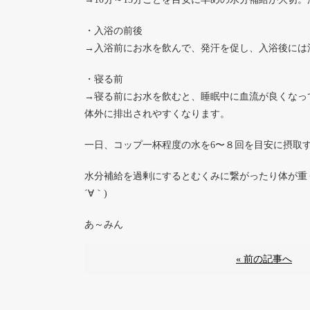
・入浴の前後
→入浴前にお水を飲んで、発汗を促し、入浴後には
・寝る前
→寝る前にお水を飲むと、睡眠中に血流が良くなっ
体外に排出されやすくなります。
一日、コップ一杯程度の水を6〜８回を目安に摂取する
水分補給を過剰にするとむくみに繋がったり体が重
´∀｀)
あ～みん
« 前の記事へ