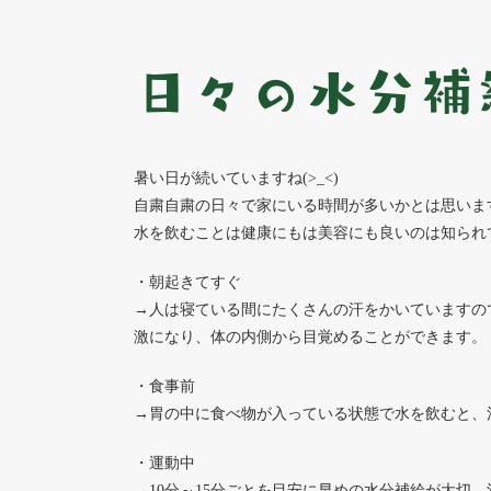
日々の水分補
暑い日が続いていますね(>_<)
自粛自粛の日々で家にいる時間が多いかとは思いま
水を飲むことは健康にもは美容にも良いのは知られ
・朝起きてすぐ
→人は寝ている間にたくさんの汗をかいていますの
激になり、体の内側から目覚めることができます。
・食事前
→胃の中に食べ物が入っている状態で水を飲むと、
・運動中
→10分～15分ごとを目安に早めの水分補給が大切