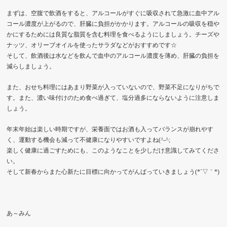
まずは、空腹で飲酒をすると、アルコールがすぐに吸収されて急激に血中アル
コール濃度が上がるので、肝臓に負担がかかります。アルコールの吸収を穏や
かにするためには良質な脂質を含む料理を食べるようにしましょう。チーズや
ナッツ、オリーブオイルを使ったサラダなどがおすすめです☆
そして、飲酒後は水などを飲んで血中のアルコール濃度を薄め、肝臓の負担を
減らしましょう。
また、おせち料理にはあまり野菜が入っていないので、野菜不足になりがちで
す。また、濃い味付けのため食べ過ぎて、塩分過多にならないように注意しま
しょう。
年末年始は楽しい時期ですが、栄養面ではお酒も入ってバランスが崩れやす
く、運動する機会も減って不健康になりやすいですよね(^-^;
楽しく健康に過ごすためにも、このようなことを少しだけ意識してみてくださ
い。
そして新春からまた心新たに目標に向かってがんばっていきましょう(*´▽｀*)
あ～みん